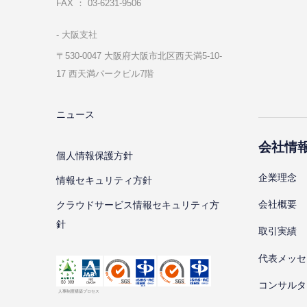
FAX ： 03-6231-9506
⼤阪⽀社
〒530-0047 ⼤阪府⼤阪市北区⻄天満5-10-
17 ⻄天満パークビル7階
ニュース
会社情
個⼈情報保護⽅針
企業理念
情報セキュリティ⽅針
会社概要
クラウドサービス情報セキュリティ方
針
取引実績
代表メッセ
コンサルタ