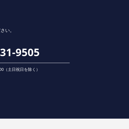
ださい。
231-9505
 18:00（⼟⽇祝⽇を除く）