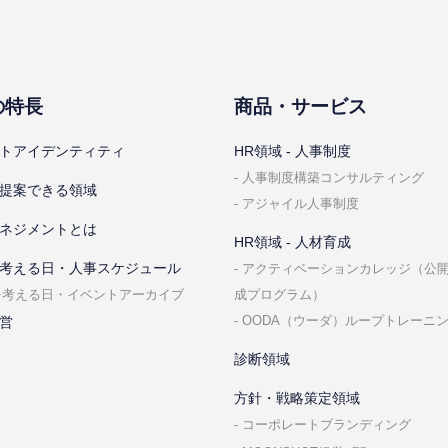
の特⻑
商品・サービス
トアイデンティティ
HR領域 - ⼈事制度
⼈事制度構築コンサルティング
提案できる領域
アジャイル⼈事制度
ネジメントとは
HR領域 - ⼈材育成
考える⽇・⼈事スケジュール
アクティベーションカレッジ（公
成プログラム）
を考える⽇・イベントアーカイブ
OODA（ウーダ）ループトレーニ
営
診断領域
⽅針・戦略策定領域
コーポレートブランディング