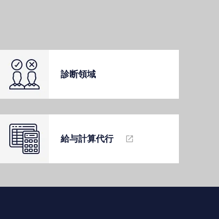
診断領域
給与計算代⾏