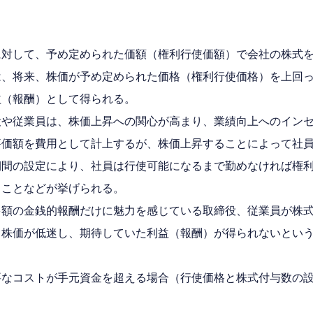
に対して、予め定められた価額（権利行使価額）で会社の株式
は、将来、株価が予め定められた価格（権利行使価格）を上回
益（報酬）として得られる。
役や従業員は、株価上昇への関心が高まり、業績向上へのイン
評価額を費用として計上するが、株価上昇することによって社
期間の設定により、社員は行使可能になるまで勤めなければ権
ることなどが挙げられる。
多額の金銭的報酬だけに魅力を感じている取締役、従業員が株
、株価が低迷し、期待していた利益（報酬）が得られないとい
要なコストが手元資金を超える場合（行使価格と株式付与数の