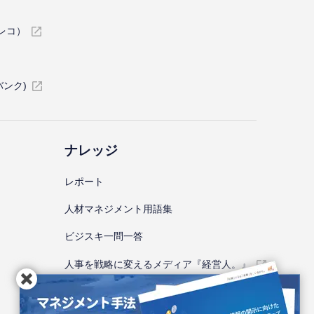
イレコ）
バンク)
ナレッジ
レポート
⼈材マネジメント⽤語集
ビジスキ⼀問⼀答
人事を戦略に変えるメディア『経営人。』