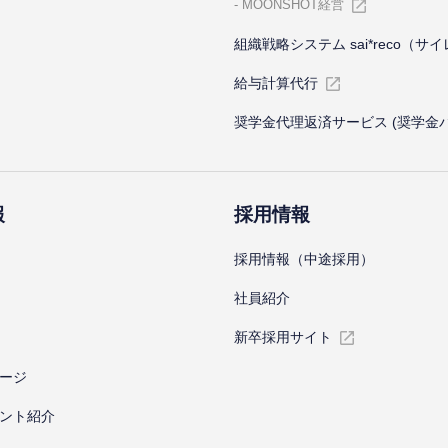
MOONSHOT経営
組織戦略システム sai*reco（サ
給与計算代⾏
奨学金代理返済サービス (奨学金
報
採⽤情報
採⽤情報（中途採⽤）
社員紹介
新卒採⽤サイト
ージ
ント紹介