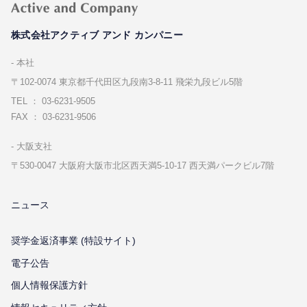
株式会社アクティブ アンド カンパニー
本社
〒102-0074 東京都千代⽥区九段南3-8-11 飛栄九段ビル5階
TEL ： 03-6231-9505
FAX ： 03-6231-9506
⼤阪⽀社
〒530-0047 ⼤阪府⼤阪市北区⻄天満5-10-17 ⻄天満パークビル7階
ニュース
奨学金返済事業 (特設サイト)
電子公告
個⼈情報保護⽅針