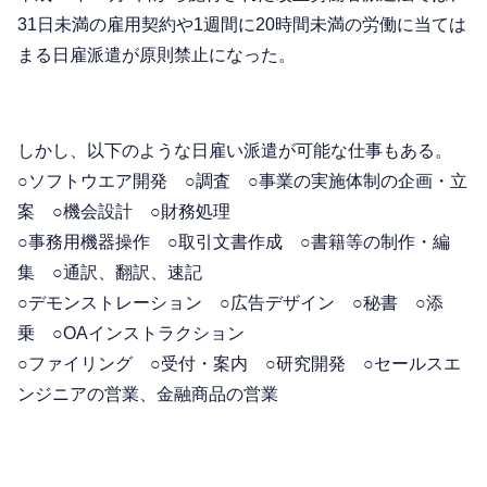
31日未満の雇用契約や1週間に20時間未満の労働に当ては
まる日雇派遣が原則禁止になった。
しかし、以下のような日雇い派遣が可能な仕事もある。
○ソフトウエア開発 ○調査 ○事業の実施体制の企画・立
案 ○機会設計 ○財務処理
○事務用機器操作 ○取引文書作成 ○書籍等の制作・編
集 ○通訳、翻訳、速記
○デモンストレーション ○広告デザイン ○秘書 ○添
乗 ○OAインストラクション
○ファイリング ○受付・案内 ○研究開発 ○セールスエ
ンジニアの営業、金融商品の営業