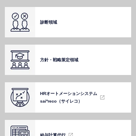
診断領域
⽅針・戦略策定領域
HRオートメーションシステム
sai*reco（サイレコ）
給与計算代⾏