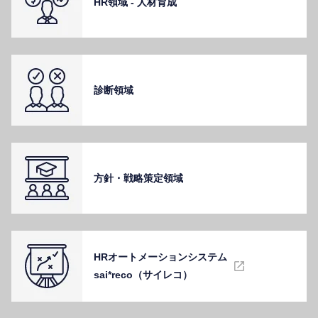
HR領域 - ⼈材育成
診断領域
⽅針・戦略策定領域
HRオートメーションシステム
sai*reco（サイレコ）