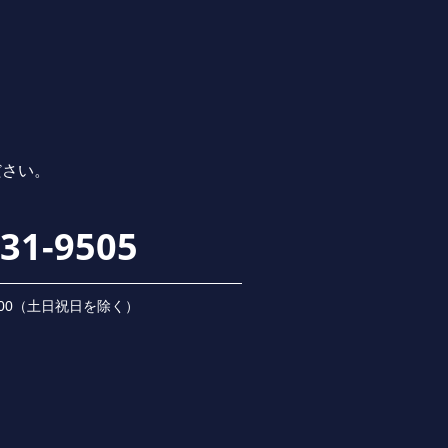
ださい。
231-9505
 18:00（⼟⽇祝⽇を除く）