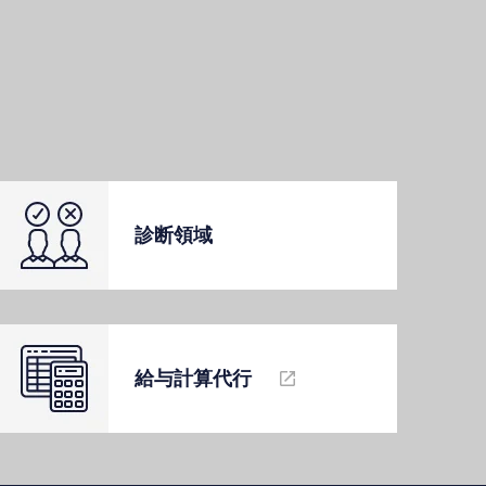
診断領域
給与計算代⾏