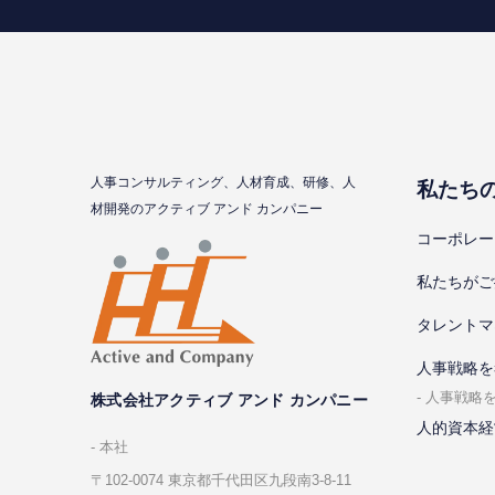
⼈事コンサルティング、⼈材育成、研修、⼈
私たち
材開発のアクティブ アンド カンパニー
コーポレー
私たちがご
タレントマ
⼈事戦略を
⼈事戦略
株式会社アクティブ アンド カンパニー
人的資本経
本社
〒102-0074 東京都千代⽥区九段南3-8-11