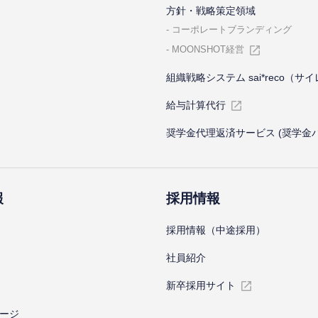
⽅針・戦略策定領域
コーポレートブランディング
MOONSHOT経営
組織戦略システム sai*reco（サ
給与計算代⾏
奨学金代理返済サービス (奨学金
報
採⽤情報
採⽤情報（中途採⽤）
社員紹介
新卒採⽤サイト
ージ