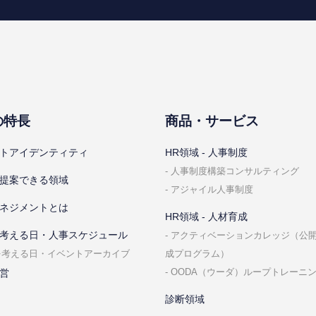
の特⻑
商品・サービス
トアイデンティティ
HR領域 - ⼈事制度
⼈事制度構築コンサルティング
提案できる領域
アジャイル⼈事制度
ネジメントとは
HR領域 - ⼈材育成
考える⽇・⼈事スケジュール
アクティベーションカレッジ（公
成プログラム）
を考える⽇・イベントアーカイブ
OODA（ウーダ）ループトレーニ
営
診断領域