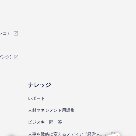
イレコ）
バンク)
ナレッジ
レポート
⼈材マネジメント⽤語集
ビジスキ⼀問⼀答
人事を戦略に変えるメディア『経営人。』