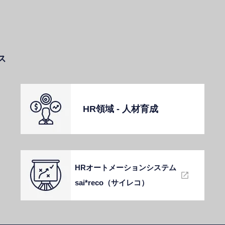
ス
HR領域 - ⼈材育成
HRオートメーションシステム
sai*reco（サイレコ）