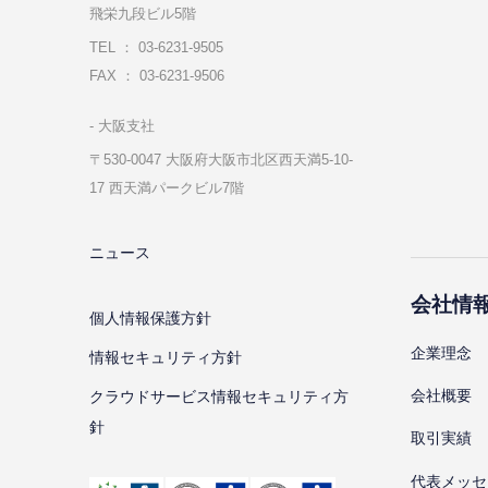
飛栄九段ビル5階
TEL ： 03-6231-9505
FAX ： 03-6231-9506
⼤阪⽀社
〒530-0047 ⼤阪府⼤阪市北区⻄天満5-10-
17 ⻄天満パークビル7階
ニュース
会社情
個⼈情報保護⽅針
企業理念
情報セキュリティ⽅針
会社概要
クラウドサービス情報セキュリティ方
針
取引実績
代表メッセ