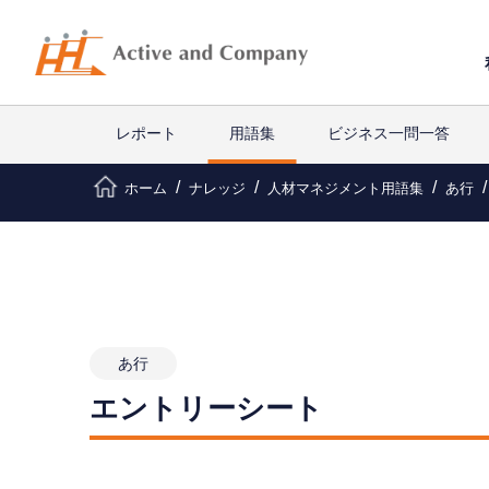
レポート
用語集
ビジネス一問一答
ホーム
ナレッジ
人材マネジメント用語集
あ行
あ行
エントリーシート