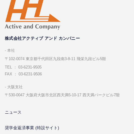
株式会社アクティブ アンド カンパニー
本社
〒102-0074 東京都千代⽥区九段南3-8-11 飛栄九段ビル5階
TEL ： 03-6231-9505
FAX ： 03-6231-9506
⼤阪⽀社
〒530-0047 ⼤阪府⼤阪市北区⻄天満5-10-17 ⻄天満パークビル7階
ニュース
奨学金返済事業 (特設サイト)