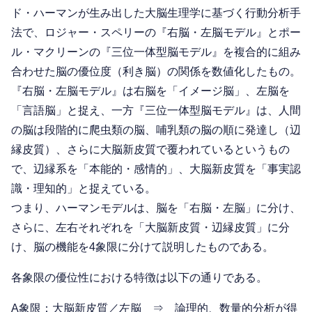
ド・ハーマンが生み出した大脳生理学に基づく行動分析手
法で、ロジャー・スペリーの『右脳・左脳モデル』とポー
ル・マクリーンの『三位一体型脳モデル』を複合的に組み
合わせた脳の優位度（利き脳）の関係を数値化したもの。
『右脳・左脳モデル』は右脳を「イメージ脳」、左脳を
「言語脳」と捉え、一方『三位一体型脳モデル』は、人間
の脳は段階的に爬虫類の脳、哺乳類の脳の順に発達し（辺
縁皮質）、さらに大脳新皮質で覆われているというもの
で、辺縁系を「本能的・感情的」、大脳新皮質を「事実認
識・理知的」と捉えている。
つまり、ハーマンモデルは、脳を「右脳・左脳」に分け、
さらに、左右それぞれを「大脳新皮質・辺縁皮質」に分
け、脳の機能を4象限に分けて説明したものである。
各象限の優位性における特徴は以下の通りである。
A象限：大脳新皮質／左脳 ⇒ 論理的、数量的分析が得