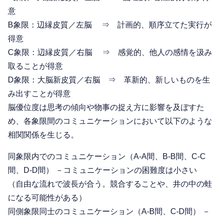
意
B象限：辺縁皮質／左脳 ⇒ 計画的、順序立てた実行が
得意
C象限：辺縁皮質／右脳 ⇒ 感覚的、他人の感情を汲み
取ることが得意
D象限：大脳新皮質／右脳 ⇒ 革新的、新しいものを生
み出すことが得意
脳優位度は思考の傾向や物事の捉え方に影響を及ぼすた
め、各象限間のコミュニケーションにおいて以下のような
相関関係を生じる。
同象限内でのコミュニケーション（A-A間、B-B間、C-C
間、D-D間） －コミュニケーションの困難度は小さい
（自由な流れで波長が合う。競合することや、井の中の蛙
になる可能性がある）
同側象限同士のコミュニケーション（A-B間、C-D間） －