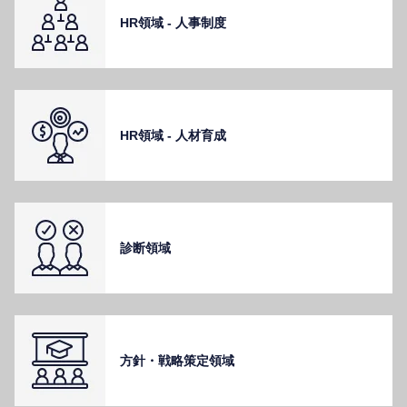
HR領域 - ⼈事制度
HR領域 - ⼈材育成
診断領域
⽅針・戦略策定領域