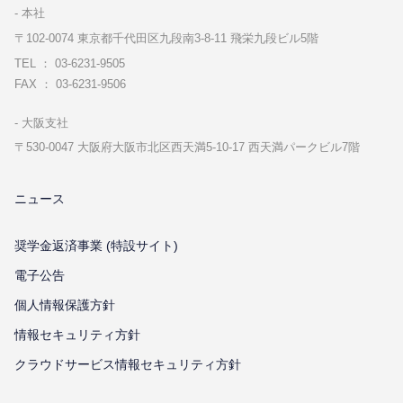
本社
〒102-0074 東京都千代⽥区九段南3-8-11 飛栄九段ビル5階
TEL ： 03-6231-9505
FAX ： 03-6231-9506
⼤阪⽀社
〒530-0047 ⼤阪府⼤阪市北区⻄天満5-10-17 ⻄天満パークビル7階
ニュース
奨学金返済事業 (特設サイト)
電子公告
個⼈情報保護⽅針
情報セキュリティ⽅針
クラウドサービス情報セキュリティ方針