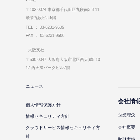
本社
〒102-0074 東京都千代⽥区九段南3-8-11
飛栄九段ビル5階
TEL ： 03-6231-9505
FAX ： 03-6231-9506
⼤阪⽀社
〒530-0047 ⼤阪府⼤阪市北区⻄天満5-10-
17 ⻄天満パークビル7階
ニュース
会社情
個⼈情報保護⽅針
企業理念
情報セキュリティ⽅針
会社概要
クラウドサービス情報セキュリティ方
針
取引実績