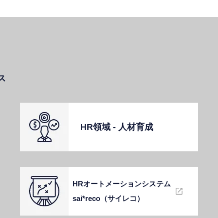
ス
HR領域 - ⼈材育成
HRオートメーションシステム
sai*reco（サイレコ）