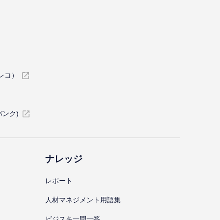
イレコ）
バンク)
ナレッジ
レポート
⼈材マネジメント⽤語集
ビジスキ⼀問⼀答