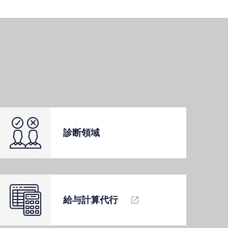
診断領域
給与計算代⾏