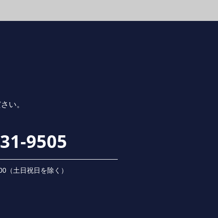
ださい。
231-9505
 18:00（⼟⽇祝⽇を除く）