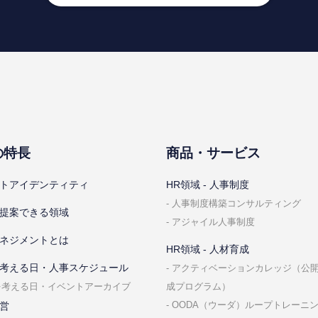
の特⻑
商品・サービス
トアイデンティティ
HR領域 - ⼈事制度
⼈事制度構築コンサルティング
提案できる領域
アジャイル⼈事制度
ネジメントとは
HR領域 - ⼈材育成
考える⽇・⼈事スケジュール
アクティベーションカレッジ（公
成プログラム）
を考える⽇・イベントアーカイブ
OODA（ウーダ）ループトレーニ
営