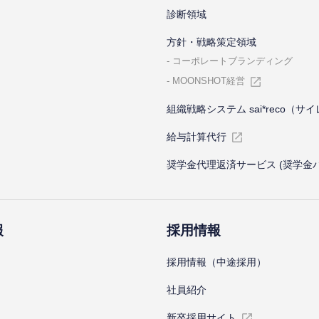
診断領域
⽅針・戦略策定領域
コーポレートブランディング
MOONSHOT経営
組織戦略システム sai*reco（サ
給与計算代⾏
奨学金代理返済サービス (奨学金
報
採⽤情報
採⽤情報（中途採⽤）
社員紹介
新卒採⽤サイト