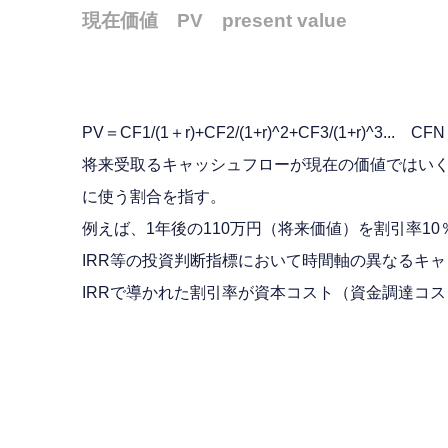
現在価値 PV present value
PV＝CF1/(1＋r)+CF2/(1+r)^2+CF3/(1+r)^3
将来受取るキャッシュフローが現在の価値ではい
に使う割合を指す。
例えば、1年後の110万円（将来価値）を割引率10
IRR等の投資判断指標において時間軸の異なるキ
IRRで導かれた割引率が資本コスト（資金調達コ