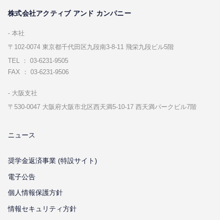
株式会社アクティブ アンド カンパニー
本社
〒102-0074 東京都千代⽥区九段南3-8-11 飛栄九段ビル5階
TEL ： 03-6231-9505
FAX ： 03-6231-9506
⼤阪⽀社
〒530-0047 ⼤阪府⼤阪市北区⻄天満5-10-17 ⻄天満パークビル7階
ニュース
奨学金返済事業 (特設サイト)
電子公告
個⼈情報保護⽅針
情報セキュリティ⽅針