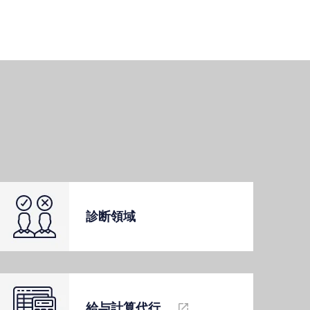
診断領域
給与計算代⾏