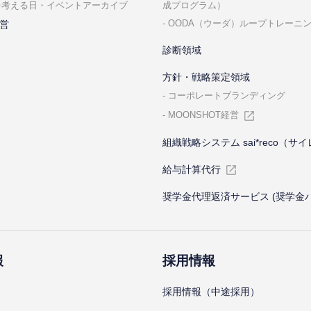
成プログラム）
を考える⽇・イベントアーカイブ
OODA（ウーダ）ループトレーニ
営
診断領域
⽅針・戦略策定領域
コーポレートブランディング
MOONSHOT経営
組織戦略システム sai*reco（サ
給与計算代⾏
奨学金代理返済サービス (奨学金
報
採⽤情報
採⽤情報（中途採⽤）