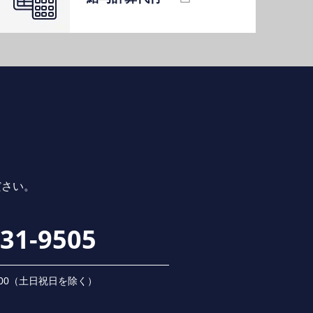
ださい。
231-9505
 18:00（⼟⽇祝⽇を除く）