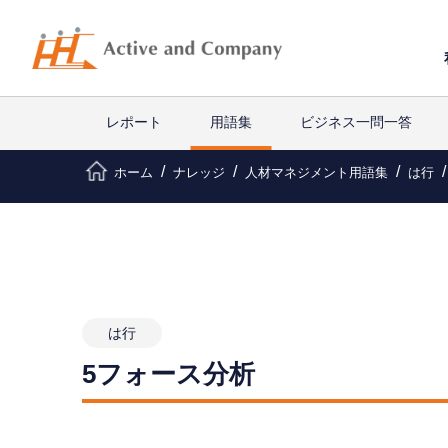
レポート
用語集
ビジネス一問一答
ホーム
ナレッジ
人材マネジメント用語集
は行
は行
5フォース分析