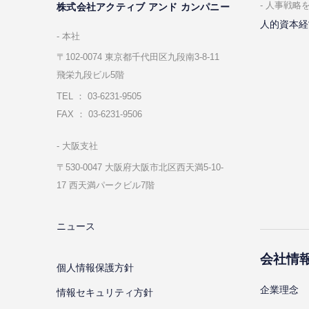
⼈事戦略
株式会社アクティブ アンド カンパニー
人的資本経
本社
〒102-0074 東京都千代⽥区九段南3-8-11
飛栄九段ビル5階
TEL ： 03-6231-9505
FAX ： 03-6231-9506
⼤阪⽀社
〒530-0047 ⼤阪府⼤阪市北区⻄天満5-10-
17 ⻄天満パークビル7階
ニュース
会社情
個⼈情報保護⽅針
企業理念
情報セキュリティ⽅針