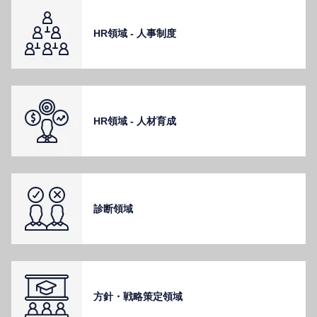
HR領域 - ⼈事制度
HR領域 - ⼈材育成
診断領域
⽅針・戦略策定領域