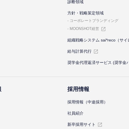
診断領域
⽅針・戦略策定領域
コーポレートブランディング
MOONSHOT経営
組織戦略システム sai*reco（サ
給与計算代⾏
奨学金代理返済サービス (奨学金
報
採⽤情報
採⽤情報（中途採⽤）
社員紹介
新卒採⽤サイト