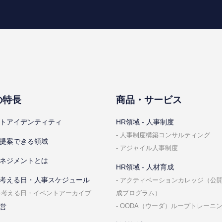
の特⻑
商品・サービス
トアイデンティティ
HR領域 - ⼈事制度
⼈事制度構築コンサルティング
提案できる領域
アジャイル⼈事制度
ネジメントとは
HR領域 - ⼈材育成
考える⽇・⼈事スケジュール
アクティベーションカレッジ（公
成プログラム）
を考える⽇・イベントアーカイブ
OODA（ウーダ）ループトレーニ
営