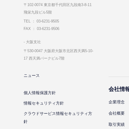
〒102-0074 東京都千代⽥区九段南3-8-11
飛栄九段ビル5階
TEL ： 03-6231-9505
FAX ： 03-6231-9506
⼤阪⽀社
〒530-0047 ⼤阪府⼤阪市北区⻄天満5-10-
17 ⻄天満パークビル7階
ニュース
会社情
個⼈情報保護⽅針
企業理念
情報セキュリティ⽅針
会社概要
クラウドサービス情報セキュリティ方
針
取引実績