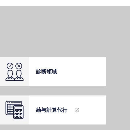
診断領域
給与計算代⾏