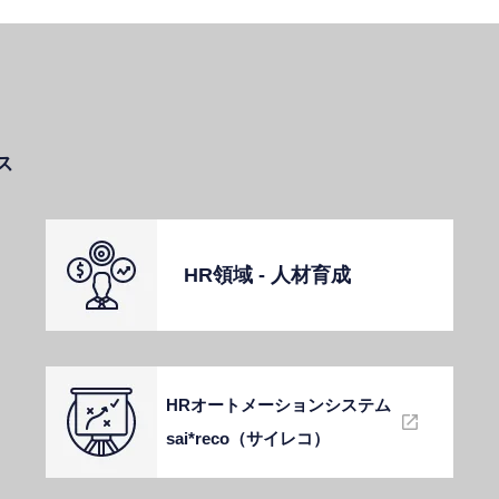
ス
HR領域 - ⼈材育成
HRオートメーションシステム
sai*reco（サイレコ）