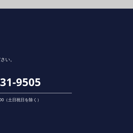
ださい。
231-9505
 18:00（⼟⽇祝⽇を除く）