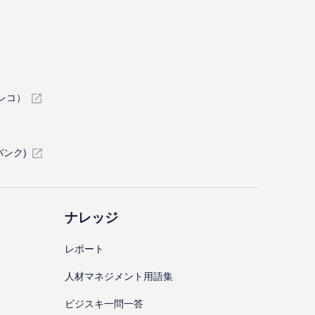
イレコ）
バンク)
ナレッジ
レポート
⼈材マネジメント⽤語集
ビジスキ⼀問⼀答