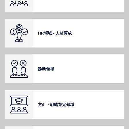
HR領域 - ⼈材育成
診断領域
⽅針・戦略策定領域