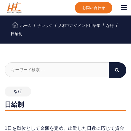
お問い合わせ
ホーム
ナレッジ
人材マネジメント用語集
な行
日給制
な行
日給制
1日を単位として金額を定め、出勤した日数に応じて賃金