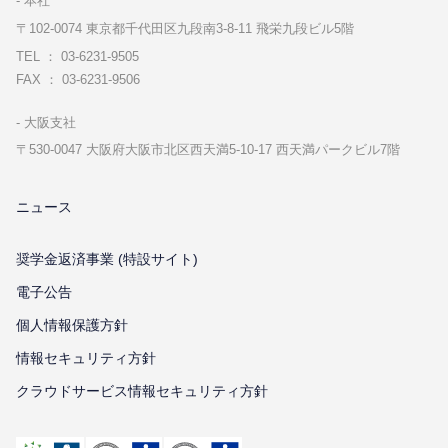
本社
〒102-0074 東京都千代⽥区九段南3-8-11 飛栄九段ビル5階
TEL ： 03-6231-9505
FAX ： 03-6231-9506
⼤阪⽀社
〒530-0047 ⼤阪府⼤阪市北区⻄天満5-10-17 ⻄天満パークビル7階
ニュース
奨学金返済事業 (特設サイト)
電子公告
個⼈情報保護⽅針
情報セキュリティ⽅針
クラウドサービス情報セキュリティ方針