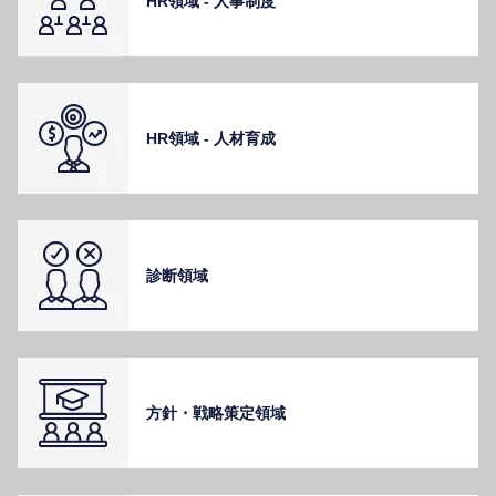
HR領域 - ⼈事制度
HR領域 - ⼈材育成
診断領域
⽅針・戦略策定領域