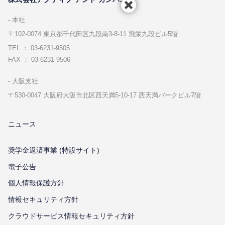
本社
〒102-0074 東京都千代⽥区九段南3-8-11 飛栄九段ビル5階
TEL ： 03-6231-9505
FAX ： 03-6231-9506
⼤阪⽀社
〒530-0047 ⼤阪府⼤阪市北区⻄天満5-10-17 ⻄天満パークビル7階
ニュース
奨学金返済事業 (特設サイト)
電子公告
個⼈情報保護⽅針
情報セキュリティ⽅針
クラウドサービス情報セキュリティ方針