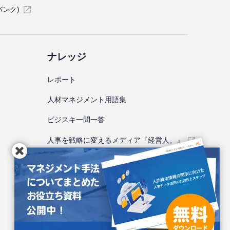
バンク)
ナレッジ
レポート
⼈材マネジメント⽤語集
ビジスキ⼀問⼀答
人事を戦略に変えるメディア『経営人。』