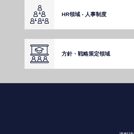
HR領域 - ⼈事制度
⽅針・戦略策定領域