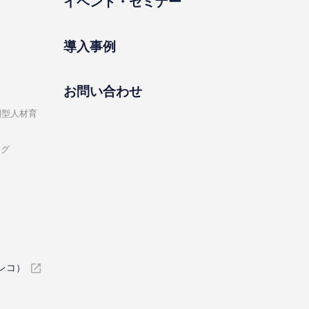
イベント・セミナー
導⼊事例
お問い合わせ
開型⼈材育
ング
イレコ）