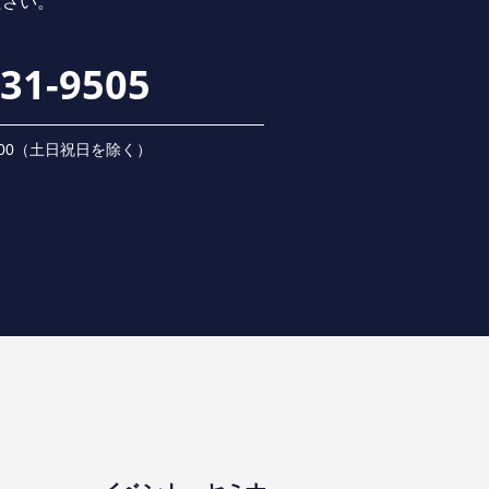
ださい。
231-9505
 18:00（⼟⽇祝⽇を除く）