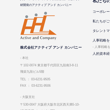
私たち
材開発のアクティブ アンド カンパニー
コーポレー
私たちがご
タレントマ
⼈事戦略を
⼈事戦略
株式会社アクティブ アンド カンパニー
人的資本経
本社
〒102-0074 東京都千代⽥区九段南3-8-11
飛栄九段ビル5階
TEL ： 03-6231-9505
FAX ： 03-6231-9506
⼤阪⽀社
〒530-0047 ⼤阪府⼤阪市北区⻄天満5-10-