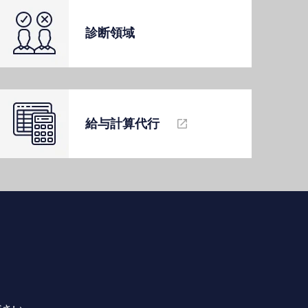
診断領域
給与計算代⾏