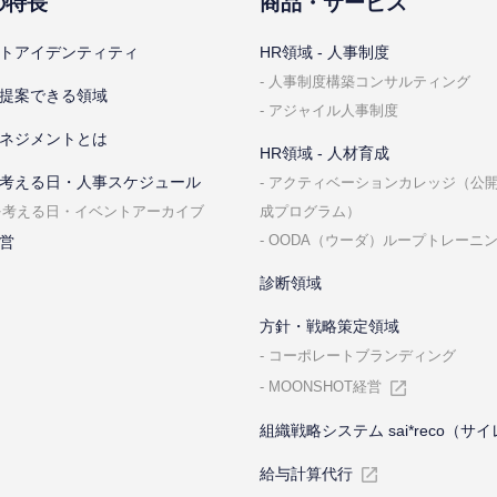
の特⻑
商品・サービス
トアイデンティティ
HR領域 - ⼈事制度
⼈事制度構築コンサルティング
提案できる領域
アジャイル⼈事制度
ネジメントとは
HR領域 - ⼈材育成
考える⽇・⼈事スケジュール
アクティベーションカレッジ（公
成プログラム）
を考える⽇・イベントアーカイブ
OODA（ウーダ）ループトレーニ
営
診断領域
⽅針・戦略策定領域
コーポレートブランディング
MOONSHOT経営
組織戦略システム sai*reco（サ
給与計算代⾏