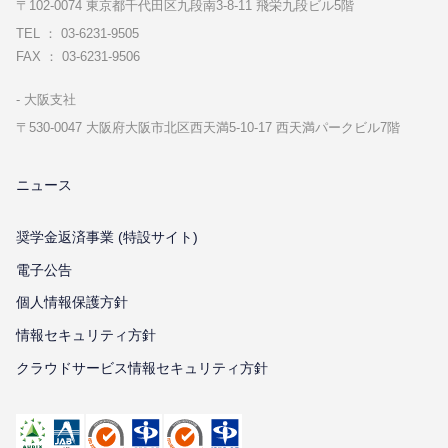
〒102-0074 東京都千代⽥区九段南3-8-11 飛栄九段ビル5階
TEL ： 03-6231-9505
FAX ： 03-6231-9506
⼤阪⽀社
〒530-0047 ⼤阪府⼤阪市北区⻄天満5-10-17 ⻄天満パークビル7階
ニュース
奨学金返済事業 (特設サイト)
電子公告
個⼈情報保護⽅針
情報セキュリティ⽅針
クラウドサービス情報セキュリティ方針