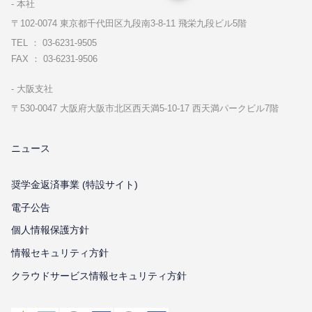
本社
〒102-0074 東京都千代⽥区九段南3-8-11 飛栄九段ビル5階
TEL ： 03-6231-9505
FAX ： 03-6231-9506
⼤阪⽀社
〒530-0047 ⼤阪府⼤阪市北区⻄天満5-10-17 ⻄天満パークビル7階
ニュース
奨学金返済事業 (特設サイト)
電子公告
個⼈情報保護⽅針
情報セキュリティ⽅針
クラウドサービス情報セキュリティ方針