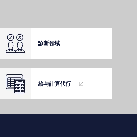
診断領域
給与計算代⾏