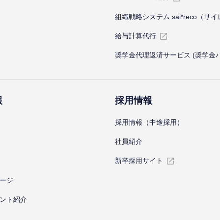
組織戦略システム sai*reco（サ
給与計算代⾏
奨学金代理返済サービス (奨学金
報
採⽤情報
採⽤情報（中途採⽤）
社員紹介
新卒採⽤サイト
ージ
ント紹介