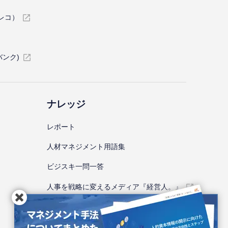
イレコ）
バンク)
ナレッジ
レポート
⼈材マネジメント⽤語集
ビジスキ⼀問⼀答
人事を戦略に変えるメディア『経営人。』