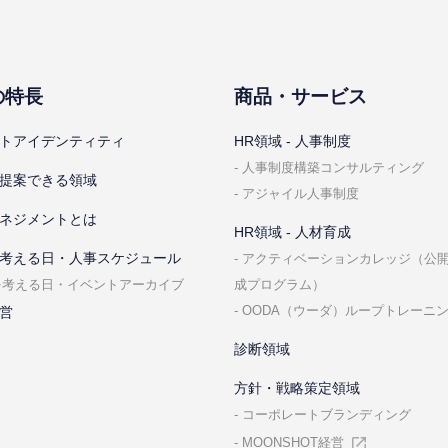
の特⻑
商品・サービス
トアイデンティティ
HR領域 - ⼈事制度
⼈事制度構築コンサルティング
提案できる領域
アジャイル⼈事制度
ネジメントとは
HR領域 - ⼈材育成
考える⽇・⼈事スケジュール
アクティベーションカレッジ（公
成プログラム）
を考える⽇・イベントアーカイブ
OODA（ウーダ）ループトレーニ
営
診断領域
⽅針・戦略策定領域
コーポレートブランディング
MOONSHOT経営