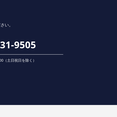
ださい。
231-9505
 18:00（⼟⽇祝⽇を除く）