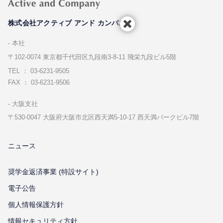
株式会社アクティブ アンド カンパニー
本社
〒102-0074 東京都千代⽥区九段南3-8-11 飛栄九段ビル5階
TEL ： 03-6231-9505
FAX ： 03-6231-9506
⼤阪⽀社
〒530-0047 ⼤阪府⼤阪市北区⻄天満5-10-17 ⻄天満パークビル7階
ニュース
奨学金返済事業 (特設サイト)
電子公告
個⼈情報保護⽅針
情報セキュリティ⽅針