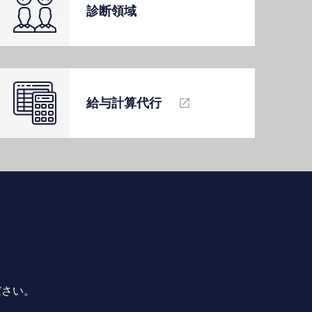
診断領域
給与計算代⾏
ださい。