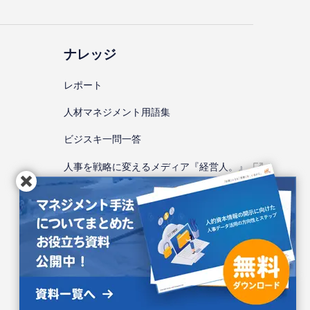
ナレッジ
レポート
⼈材マネジメント⽤語集
ビジスキ⼀問⼀答
人事を戦略に変えるメディア『経営人。』