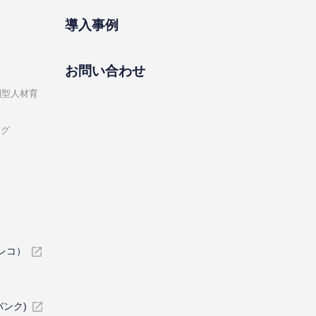
導⼊事例
お問い合わせ
開型⼈材育
ング
イレコ）
バンク)