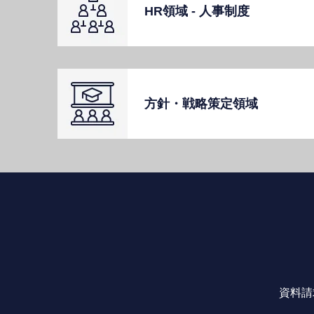
HR領域 - ⼈事制度
⽅針・戦略策定領域
資料請