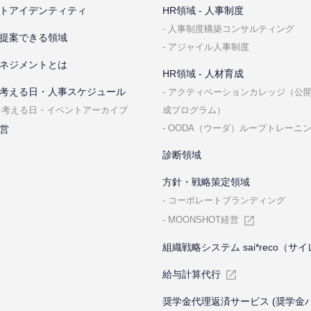
トアイデンティティ
HR領域 - ⼈事制度
⼈事制度構築コンサルティング
提案できる領域
アジャイル⼈事制度
ネジメントとは
HR領域 - ⼈材育成
考える⽇・⼈事スケジュール
アクティベーションカレッジ（公
成プログラム）
を考える⽇・イベントアーカイブ
OODA（ウーダ）ループトレーニ
営
診断領域
⽅針・戦略策定領域
コーポレートブランディング
MOONSHOT経営
組織戦略システム sai*reco（サ
給与計算代⾏
奨学金代理返済サービス (奨学金