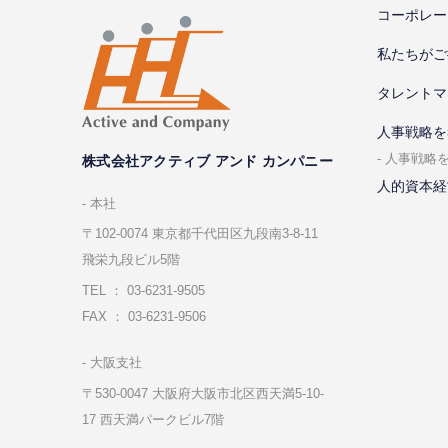
コーポレー
私たちがご
タレントマ
⼈事戦略を
⼈事戦略
株式会社アクティブ アンド カンパニー
人的資本経
本社
〒102-0074 東京都千代⽥区九段南3-8-11
飛栄九段ビル5階
TEL ： 03-6231-9505
FAX ： 03-6231-9506
⼤阪⽀社
〒530-0047 ⼤阪府⼤阪市北区⻄天満5-10-
17 ⻄天満パークビル7階