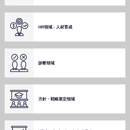
HR領域 - ⼈材育成
診断領域
⽅針・戦略策定領域