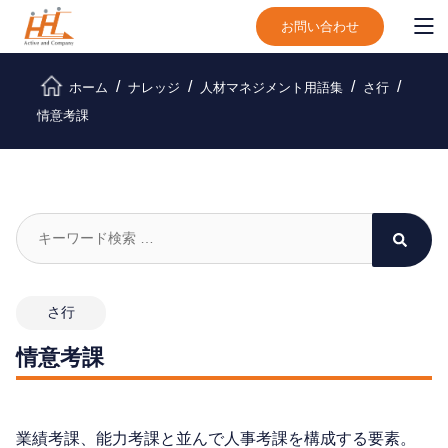
お問い合わせ
ホーム
ナレッジ
人材マネジメント用語集
さ行
情意考課
さ行
情意考課
業績考課、能力考課と並んで人事考課を構成する要素。