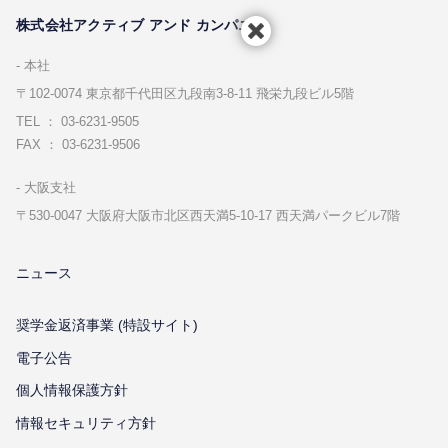
株式会社アクティブ アンド カンパニー
本社
〒102-0074 東京都千代⽥区九段南3-8-11 飛栄九段ビル5階
TEL ： 03-6231-9505
FAX ： 03-6231-9506
⼤阪⽀社
〒530-0047 ⼤阪府⼤阪市北区⻄天満5-10-17 ⻄天満パークビル7階
ニュース
奨学金返済事業 (特設サイト)
電子公告
個⼈情報保護⽅針
情報セキュリティ⽅針