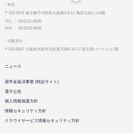
本社
〒102-0074 東京都千代⽥区九段南3-8-11 飛栄九段ビル5階
TEL ： 03-6231-9505
FAX ： 03-6231-9506
⼤阪⽀社
〒530-0047 ⼤阪府⼤阪市北区⻄天満5-10-17 ⻄天満パークビル7階
ニュース
奨学金返済事業 (特設サイト)
電子公告
個⼈情報保護⽅針
情報セキュリティ⽅針
クラウドサービス情報セキュリティ方針