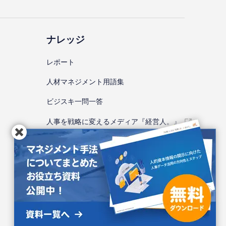
ナレッジ
レポート
⼈材マネジメント⽤語集
ビジスキ⼀問⼀答
人事を戦略に変えるメディア『経営人。』