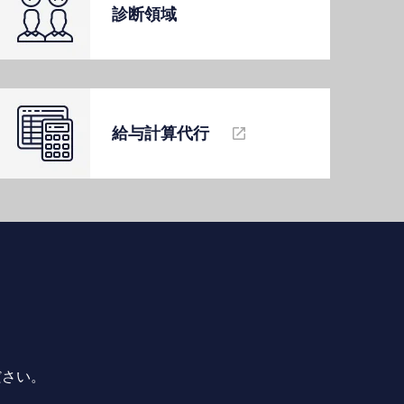
診断領域
給与計算代⾏
ださい。