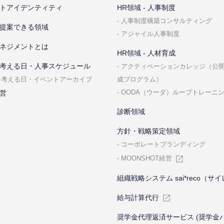
トアイデンティティ
HR領域 - ⼈事制度
⼈事制度構築コンサルティング
提案できる領域
アジャイル⼈事制度
ネジメントとは
HR領域 - ⼈材育成
考える⽇・⼈事スケジュール
アクティベーションカレッジ（公
成プログラム）
を考える⽇・イベントアーカイブ
OODA（ウーダ）ループトレーニ
営
診断領域
⽅針・戦略策定領域
コーポレートブランディング
MOONSHOT経営
組織戦略システム sai*reco（サ
給与計算代⾏
奨学金代理返済サービス (奨学金