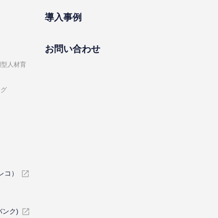
導⼊事例
お問い合わせ
開型⼈材育
ング
イレコ）
バンク)