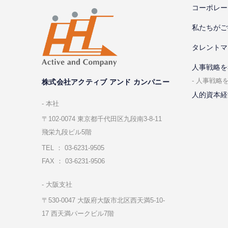
コーポレー
私たちがご
タレントマ
⼈事戦略を
⼈事戦略
株式会社アクティブ アンド カンパニー
人的資本経
本社
〒102-0074 東京都千代⽥区九段南3-8-11
飛栄九段ビル5階
TEL ： 03-6231-9505
FAX ： 03-6231-9506
⼤阪⽀社
〒530-0047 ⼤阪府⼤阪市北区⻄天満5-10-
17 ⻄天満パークビル7階