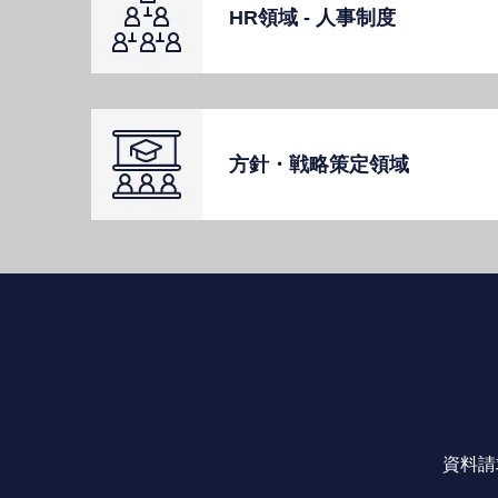
HR領域 - ⼈事制度
⽅針・戦略策定領域
資料請