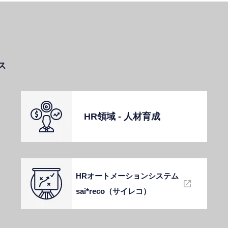
ス
HR領域 - ⼈材育成
HRオートメーションシステム
sai*reco（サイレコ）