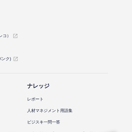
イレコ）
バンク)
ナレッジ
レポート
⼈材マネジメント⽤語集
ビジスキ⼀問⼀答