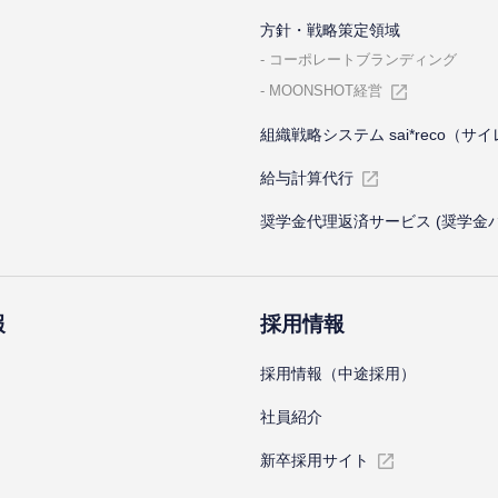
⽅針・戦略策定領域
コーポレートブランディング
MOONSHOT経営
組織戦略システム sai*reco（サ
給与計算代⾏
奨学金代理返済サービス (奨学金
報
採⽤情報
採⽤情報（中途採⽤）
社員紹介
新卒採⽤サイト