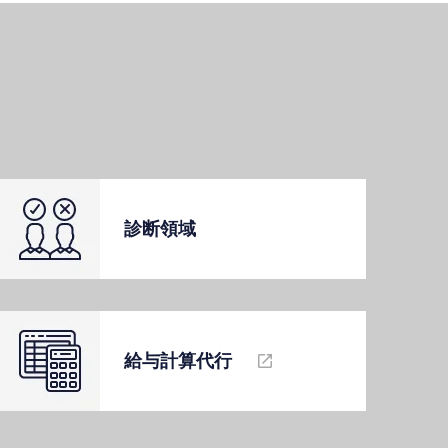
診断領域
給与計算代⾏