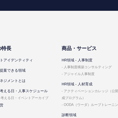
の特⻑
商品・サービス
トアイデンティティ
HR領域 - ⼈事制度
⼈事制度構築コンサルティング
提案できる領域
アジャイル⼈事制度
ネジメントとは
HR領域 - ⼈材育成
考える⽇・⼈事スケジュール
アクティベーションカレッジ（公
成プログラム）
を考える⽇・イベントアーカイブ
OODA（ウーダ）ループトレーニ
営
診断領域