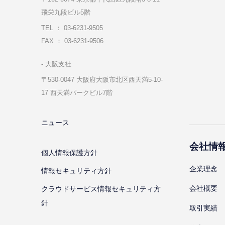
飛栄九段ビル5階
TEL ： 03-6231-9505
FAX ： 03-6231-9506
⼤阪⽀社
〒530-0047 ⼤阪府⼤阪市北区⻄天満5-10-
17 ⻄天満パークビル7階
ニュース
会社情
個⼈情報保護⽅針
企業理念
情報セキュリティ⽅針
会社概要
クラウドサービス情報セキュリティ方
針
取引実績