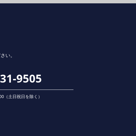
ださい。
231-9505
 18:00（⼟⽇祝⽇を除く）