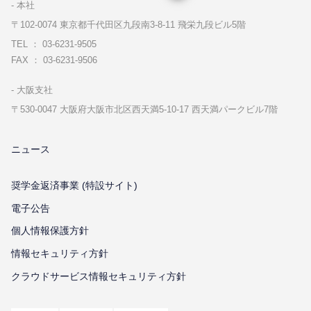
本社
〒102-0074 東京都千代⽥区九段南3-8-11 飛栄九段ビル5階
TEL ： 03-6231-9505
FAX ： 03-6231-9506
⼤阪⽀社
〒530-0047 ⼤阪府⼤阪市北区⻄天満5-10-17 ⻄天満パークビル7階
ニュース
奨学金返済事業 (特設サイト)
電子公告
個⼈情報保護⽅針
情報セキュリティ⽅針
クラウドサービス情報セキュリティ方針