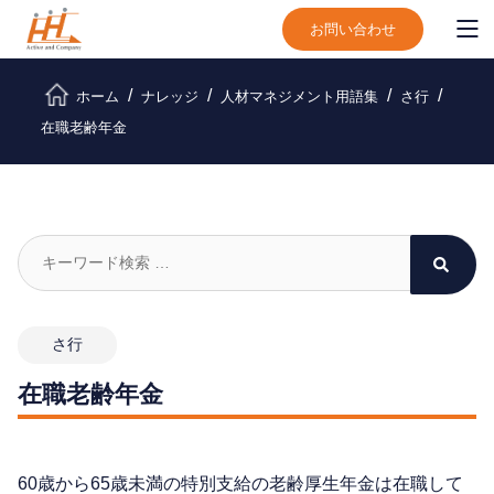
お問い合わせ
ホーム
ナレッジ
人材マネジメント用語集
さ行
在職老齢年金
さ行
在職老齢年金
60歳から65歳未満の特別支給の老齢厚生年金は在職して