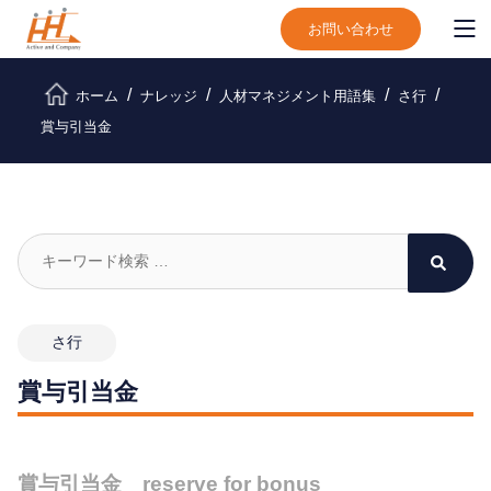
お問い合わせ
ホーム
ナレッジ
人材マネジメント用語集
さ行
賞与引当金
さ行
賞与引当金
賞与引当金 reserve for bonus