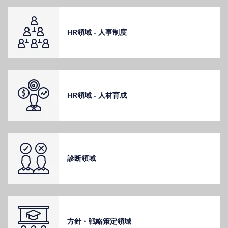
HR領域 - ⼈事制度
HR領域 - ⼈材育成
診断領域
⽅針・戦略策定領域