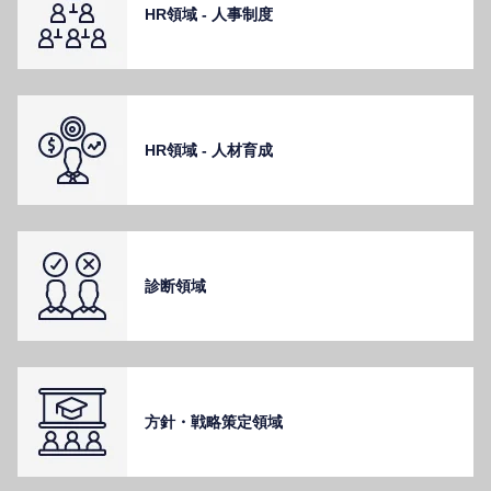
HR領域 - ⼈事制度
HR領域 - ⼈材育成
診断領域
⽅針・戦略策定領域