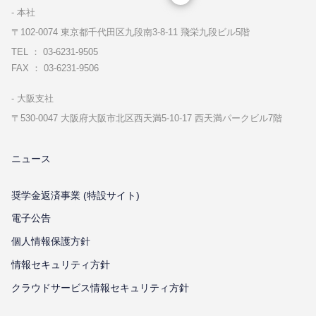
本社
〒102-0074 東京都千代⽥区九段南3-8-11 飛栄九段ビル5階
TEL ： 03-6231-9505
FAX ： 03-6231-9506
⼤阪⽀社
〒530-0047 ⼤阪府⼤阪市北区⻄天満5-10-17 ⻄天満パークビル7階
ニュース
奨学金返済事業 (特設サイト)
電子公告
個⼈情報保護⽅針
情報セキュリティ⽅針
クラウドサービス情報セキュリティ方針