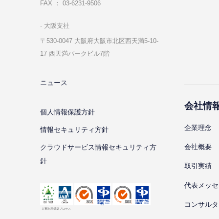
FAX ： 03-6231-9506
⼤阪⽀社
〒530-0047 ⼤阪府⼤阪市北区⻄天満5-10-
17 ⻄天満パークビル7階
ニュース
会社情
個⼈情報保護⽅針
企業理念
情報セキュリティ⽅針
会社概要
クラウドサービス情報セキュリティ方
針
取引実績
代表メッセ
コンサルタ