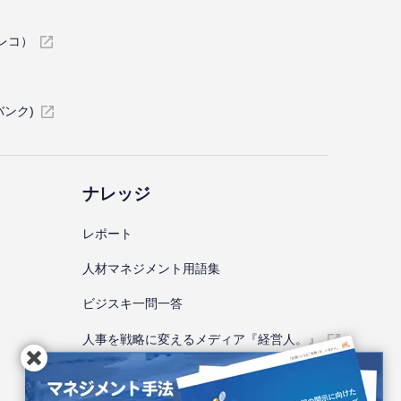
イレコ）
バンク)
ナレッジ
レポート
⼈材マネジメント⽤語集
ビジスキ⼀問⼀答
人事を戦略に変えるメディア『経営人。』