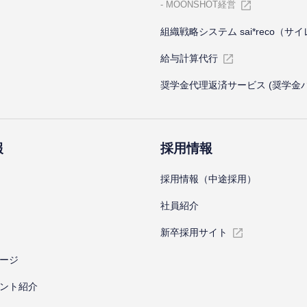
MOONSHOT経営
組織戦略システム sai*reco（サ
給与計算代⾏
奨学金代理返済サービス (奨学金
報
採⽤情報
採⽤情報（中途採⽤）
社員紹介
新卒採⽤サイト
ージ
ント紹介