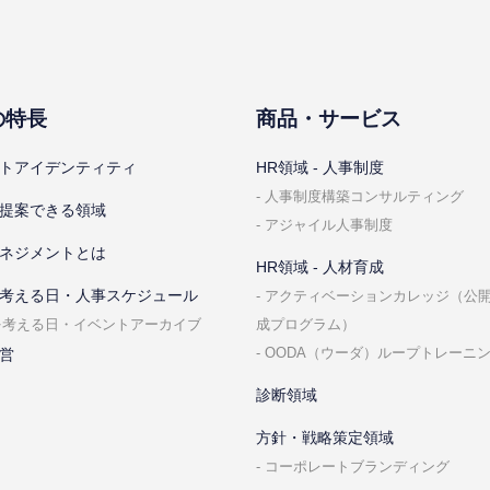
の特⻑
商品・サービス
トアイデンティティ
HR領域 - ⼈事制度
⼈事制度構築コンサルティング
提案できる領域
アジャイル⼈事制度
ネジメントとは
HR領域 - ⼈材育成
考える⽇・⼈事スケジュール
アクティベーションカレッジ（公
成プログラム）
を考える⽇・イベントアーカイブ
OODA（ウーダ）ループトレーニ
営
診断領域
⽅針・戦略策定領域
コーポレートブランディング