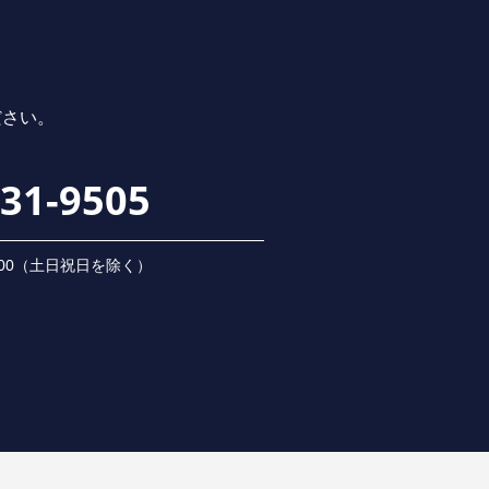
ださい。
231-9505
 18:00（⼟⽇祝⽇を除く）