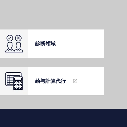
診断領域
給与計算代⾏