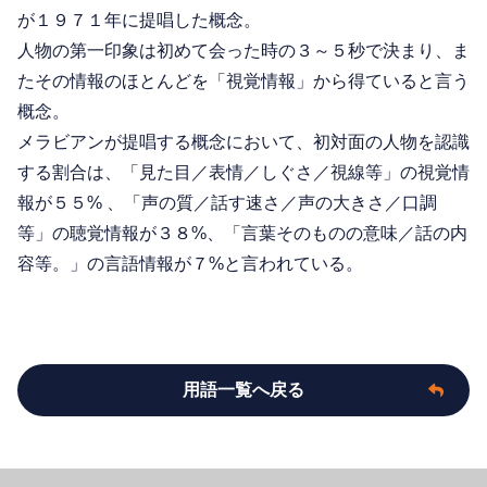
が１９７１年に提唱した概念。
人物の第一印象は初めて会った時の３～５秒で決まり、ま
たその情報のほとんどを「視覚情報」から得ていると言う
概念。
メラビアンが提唱する概念において、初対面の人物を認識
する割合は、「見た目／表情／しぐさ／視線等」の視覚情
報が５５% 、「声の質／話す速さ／声の大きさ／口調
等」の聴覚情報が３８%、「言葉そのものの意味／話の内
容等。」の言語情報が７%と言われている。
用語一覧へ戻る