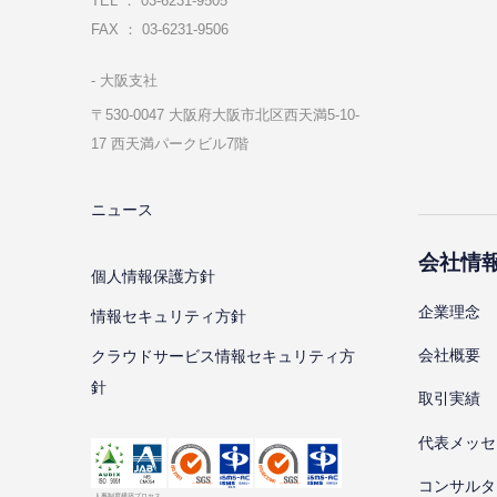
TEL ： 03-6231-9505
FAX ： 03-6231-9506
⼤阪⽀社
〒530-0047 ⼤阪府⼤阪市北区⻄天満5-10-
17 ⻄天満パークビル7階
ニュース
会社情
個⼈情報保護⽅針
企業理念
情報セキュリティ⽅針
会社概要
クラウドサービス情報セキュリティ方
針
取引実績
代表メッセ
コンサルタ