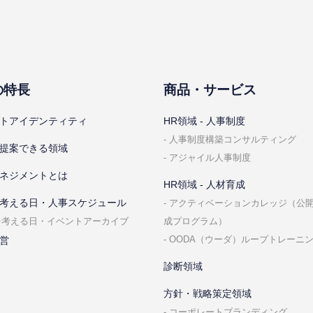
の特⻑
商品・サービス
トアイデンティティ
HR領域 - ⼈事制度
⼈事制度構築コンサルティング
提案できる領域
アジャイル⼈事制度
ネジメントとは
HR領域 - ⼈材育成
考える⽇・⼈事スケジュール
アクティベーションカレッジ（公
成プログラム）
を考える⽇・イベントアーカイブ
OODA（ウーダ）ループトレーニ
営
診断領域
⽅針・戦略策定領域
コーポレートブランディング