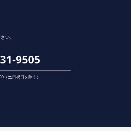
ださい。
231-9505
 18:00（⼟⽇祝⽇を除く）