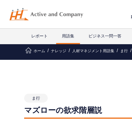
レポート
用語集
ビジネス一問一答
ホーム
ナレッジ
人材マネジメント用語集
ま行
ま行
マズローの欲求階層説