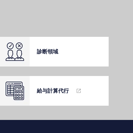
診断領域
給与計算代⾏