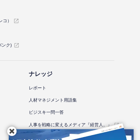
イレコ）
バンク)
ナレッジ
レポート
⼈材マネジメント⽤語集
ビジスキ⼀問⼀答
人事を戦略に変えるメディア『経営人。』