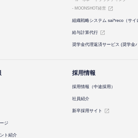
MOONSHOT経営
組織戦略システム sai*reco（サ
給与計算代⾏
奨学金代理返済サービス (奨学金
報
採⽤情報
採⽤情報（中途採⽤）
社員紹介
新卒採⽤サイト
ージ
ント紹介