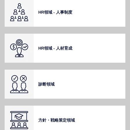
HR領域 - ⼈事制度
HR領域 - ⼈材育成
診断領域
⽅針・戦略策定領域