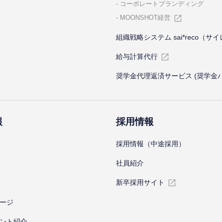
コーポレートブランディング
MOONSHOT経営
組織戦略システム sai*reco（サ
給与計算代⾏
奨学金代理返済サービス (奨学金
報
採⽤情報
採⽤情報（中途採⽤）
社員紹介
新卒採⽤サイト
ージ
ント紹介