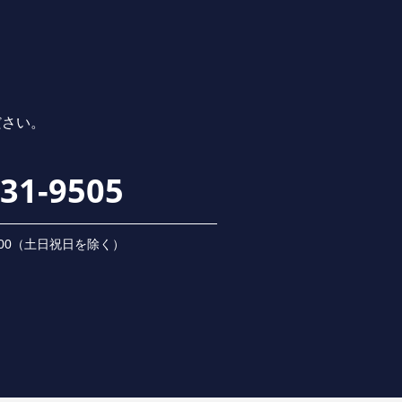
ださい。
231-9505
 18:00（⼟⽇祝⽇を除く）