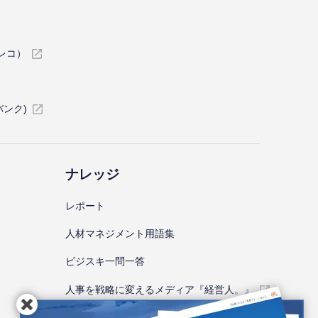
イレコ）
バンク)
ナレッジ
レポート
⼈材マネジメント⽤語集
ビジスキ⼀問⼀答
人事を戦略に変えるメディア『経営人。』