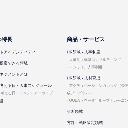
の特⻑
商品・サービス
トアイデンティティ
HR領域 - ⼈事制度
⼈事制度構築コンサルティング
提案できる領域
アジャイル⼈事制度
ネジメントとは
HR領域 - ⼈材育成
考える⽇・⼈事スケジュール
アクティベーションカレッジ（公
成プログラム）
を考える⽇・イベントアーカイブ
OODA（ウーダ）ループトレーニ
営
診断領域
⽅針・戦略策定領域