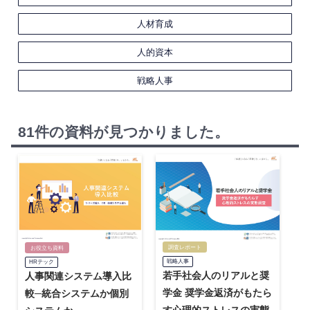
人材育成
人的資本
戦略人事
81件の資料が見つかりました。
調査レポート
お役立ち資料
戦略人事
HRテック
若手社会人のリアルと奨
人事関連システム導入比
学金 奨学金返済がもたら
較─統合システムか個別
す心理的ストレスの実態