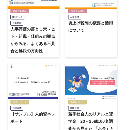
お役立ち資料
お役立ち資料
HRテック
人事制度
賃上げ税制の概要と活用
人事制度
人事評価の落とし穴～ヒ
について
ト・組織・仕組みの観点
からみる、よくある不具
合と解決の方向性
調査レポート
調査レポート
戦略人事
人的資本
若手社会人のリアルと奨
【サンプル】人的資本レ
学金 23～25歳100名調
ポート
査から見えた 「お金」と