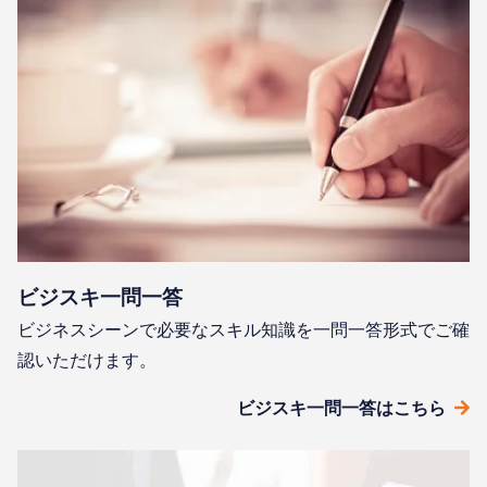
ビジスキ⼀問⼀答
ビジネスシーンで必要なスキル知識を⼀問⼀答形式でご確
認いただけます。
ビジスキ⼀問⼀答はこちら