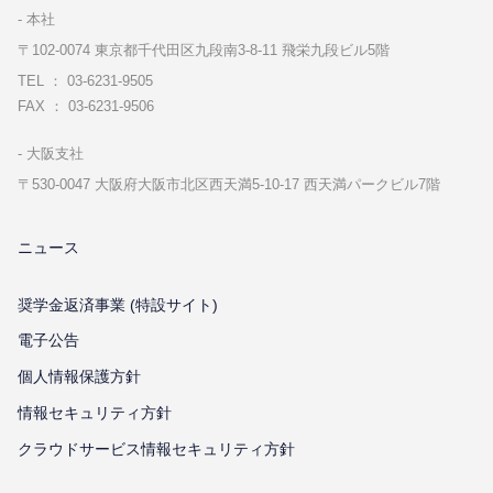
本社
〒102-0074 東京都千代⽥区九段南3-8-11 飛栄九段ビル5階
TEL ： 03-6231-9505
FAX ： 03-6231-9506
⼤阪⽀社
〒530-0047 ⼤阪府⼤阪市北区⻄天満5-10-17 ⻄天満パークビル7階
ニュース
奨学金返済事業 (特設サイト)
電子公告
個⼈情報保護⽅針
情報セキュリティ⽅針
クラウドサービス情報セキュリティ方針