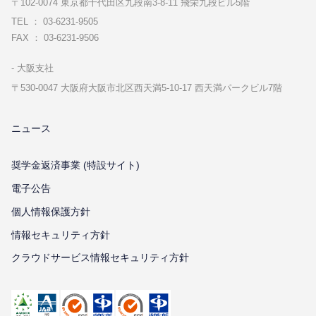
〒102-0074 東京都千代⽥区九段南3-8-11 飛栄九段ビル5階
TEL ： 03-6231-9505
FAX ： 03-6231-9506
⼤阪⽀社
〒530-0047 ⼤阪府⼤阪市北区⻄天満5-10-17 ⻄天満パークビル7階
ニュース
奨学金返済事業 (特設サイト)
電子公告
個⼈情報保護⽅針
情報セキュリティ⽅針
クラウドサービス情報セキュリティ方針