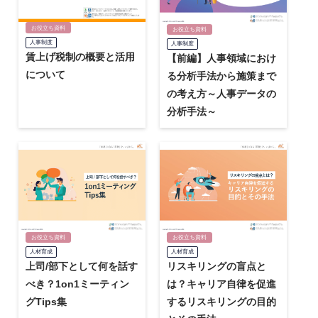
お役立ち資料
お役立ち資料
人事制度
人事制度
賃上げ税制の概要と活用
【前編】人事領域におけ
について
る分析手法から施策まで
の考え方～人事データの
分析手法～
お役立ち資料
お役立ち資料
人材育成
人材育成
上司/部下として何を話す
リスキリングの盲点と
べき？1on1ミーティン
は？キャリア自律を促進
グTips集
するリスキリングの目的