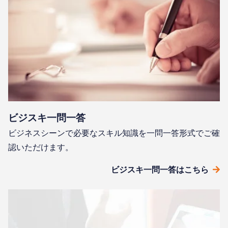
ビジスキ⼀問⼀答
ビジネスシーンで必要なスキル知識を⼀問⼀答形式でご確
認いただけます。
ビジスキ⼀問⼀答はこちら