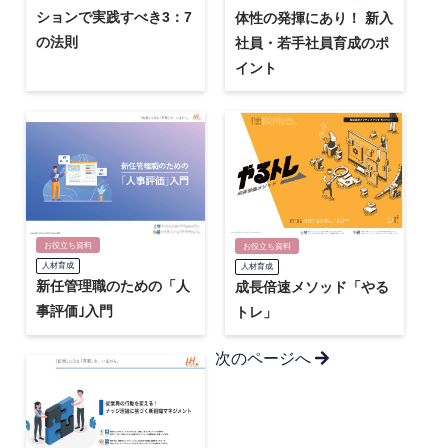
ションで実践すべき3：7
体性の発揮にあり！ 新入
の法則
社員・若手社員育成のポ
イント
お役立ち資料
お役立ち資料
人材育成
人材育成
新任管理職のための「人
成長倍速メソッド「やる
事評価｣入門
トレ」
次のページへ