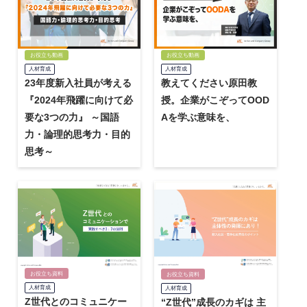
お役立ち動画
お役立ち動画
人材育成
人材育成
23年度新入社員が考える
教えてください原田教
『2024年飛躍に向けて必
授。企業がこぞってOOD
要な3つの力』 ～国語
Aを学ぶ意味を、
力・論理的思考力・目的
思考～
お役立ち資料
お役立ち資料
人材育成
人材育成
Z世代とのコミュニケー
“Z世代”成長のカギは 主