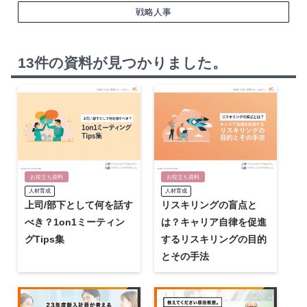
戦略人事
13件の資料が見つかりました。
お役立ち資料
お役立ち資料
人材育成
人材育成
上司/部下として何を話す
リスキリングの盲点と
べき？1on1ミーティン
は？キャリア自律を促進
グTips集
するリスキリングの目的
とその手法