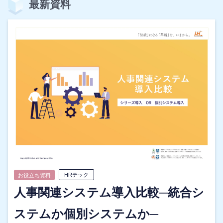
最新資料
HRテック
お役立ち資料
人事関連システム導入比較─統合シ
ステムか個別システムか─