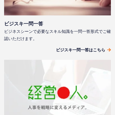
ビジスキ⼀問⼀答
ビジネスシーンで必要なスキル知識を⼀問⼀答形式でご確
認いただけます。
ビジスキ⼀問⼀答はこちら