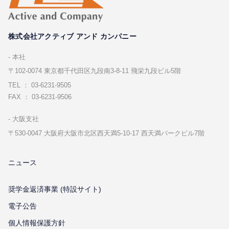
株式会社アクティブ アンド カンパニー
本社
〒102-0074 東京都千代⽥区九段南3-8-11 飛栄九段ビル5階
TEL ： 03-6231-9505
FAX ： 03-6231-9506
⼤阪⽀社
〒530-0047 ⼤阪府⼤阪市北区⻄天満5-10-17 ⻄天満パークビル7階
ニュース
奨学金返済事業 (特設サイト)
電子公告
個⼈情報保護⽅針