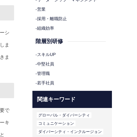
-
営業
-
採用・離職防止
-
組織効率
ーシ
階層別研修
しま
-
スキルUP
きま
-
中堅社員
-
管理職
-
若手社員
関連キーワード
要で
グローバル・ダイバーシティ
ーキ
コミュニケーション
ダイバーシティ・インクルージョン
と