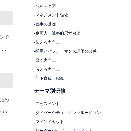
-
ヘルスケア
-
マネジメント強化
-
仕事の基礎
-
企画力・戦略的思考向上
ンで
-
伝える力向上
り、
-
採用とパフォーマンス評価の改善
-
書く力向上
-
考える力向上
-
部下育成・指導
テーマ別研修
ため
-
アセスメント
って
-
ダイバーシティ・インクルージョン
-
マインドセット
-
リーダーシップ・マネジメント