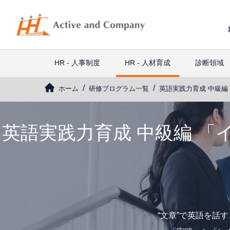
HR - 人事制度
HR - 人材育成
診断領域
ホーム
研修プログラム一覧
英語実践力育成 中級
英語実践力育成 中級編 
“文章”で英語を話