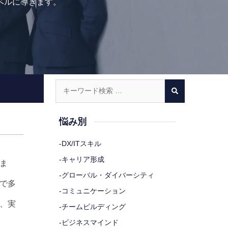
ベルに導きます。
悩み別
-
DX/ITスキル
-
キャリア形成
ま
-
グローバル・ダイバーシティ
で多
-
コミュニケーション
、実
-
チームビルディング
-
ビジネスマインド