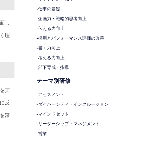
-
仕事の基礎
-
企画力・戦略的思考向上
面し
-
伝える力向上
く理
-
採用とパフォーマンス評価の改善
-
書く力向上
-
考える力向上
-
部下育成・指導
テーマ別研修
を実
-
アセスメント
に反
-
ダイバーシティ・インクルージョン
-
マインドセット
を深
-
リーダーシップ・マネジメント
-
営業