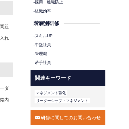
-
採用・離職防止
-
組織効率
階層別研修
問題
-
スキルUP
入れ
-
中堅社員
-
管理職
-
若手社員
関連キーワード
ーダ
マネジメント強化
織内
リーダーシップ・マネジメント
研修に関してのお問い合わせ