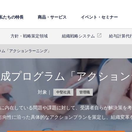
私たちの特⻑
商品・サービス
イベント・セミナー
⽅針・戦略策定領域
組織戦略システム
給与計算代
ラム「アクションラーニング」
育成プログラム「アクション
対象｜
中堅社員
管理職
に内在している問題や課題に対して、受講者自らが解決策を考
方向性に沿った具体的なアクションプランを策定し、組織変革