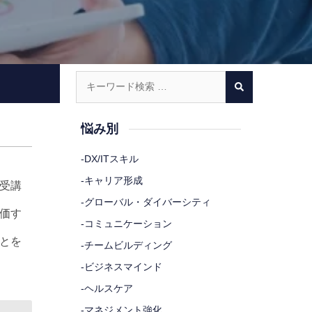
悩み別
-
DX/ITスキル
-
キャリア形成
受講
-
グローバル・ダイバーシティ
価す
-
コミュニケーション
とを
-
チームビルディング
-
ビジネスマインド
-
ヘルスケア
-
マネジメント強化