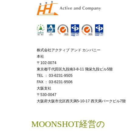
株式会社アクティブ アンド カンパニー
本社
〒102-0074
東京都千代⽥区九段南3-8-11 ⾶栄九段ビル5階
TEL ： 03-6231-9505
FAX ： 03-6231-9506
⼤阪⽀社
〒530-0047
⼤阪府⼤阪市北区⻄天満5-10-17 ⻄天満パークビル7階
MOONSHOT経営
の