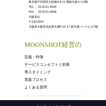
東京都千代⽥区九段南3-8-11 ⾶栄九段ビル5階
TEL ： 03-6231-9505
FAX ： 03-6231-9506
⼤阪⽀社
〒530-0047
⼤阪府⼤阪市北区⻄天満5-10-17 ⻄天満パークビル7階
MOONSHOT経営
の
定義・特徴
サービスコンセプトと効果
導入タイミング
実践プロセス
よくある質問