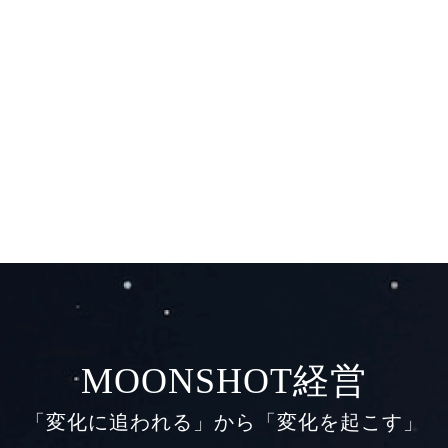
MOONSHOT経営
「変化に追われる」から「変化を起こす」