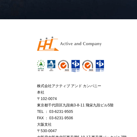
株式会社アクティブ アンド カンパニー
本社
〒102-0074
東京都千代⽥区九段南3-8-11 ⾶栄九段ビル5階
TEL ： 03-6231-9505
FAX ： 03-6231-9506
⼤阪⽀社
〒530-0047