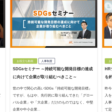
お役立ち動画
人事制度
お
く
SDGsセミナー ～持続可能な開発目標の達成
H
～
に向けて企業が取り組むべきこと～
を
の
世の中で関心の高いSDGs『持続可能な開発目標』
昨今
て
ですが、もはや、先行的に取り組んできた「グロー
入を
バル企業」や「大企業」だけのものではなく、中堅
人事
企業や中小企業...
て定