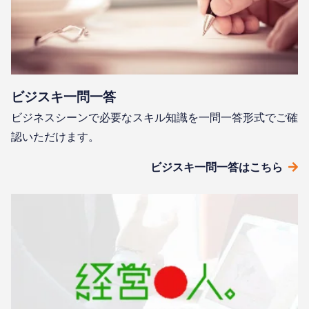
ビジスキ⼀問⼀答
ビジネスシーンで必要なスキル知識を⼀問⼀答形式でご確
認いただけます。
ビジスキ⼀問⼀答はこちら