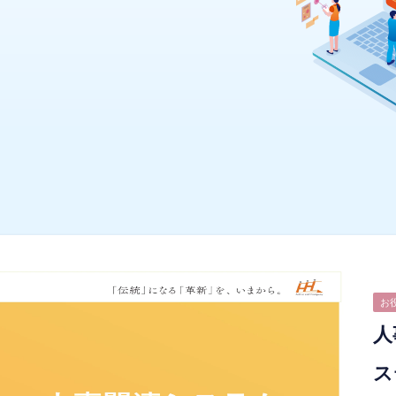
お
人
ス