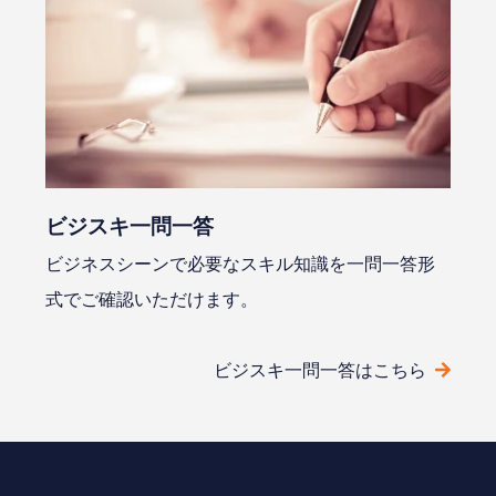
ビジスキ⼀問⼀答
ビジネスシーンで必要なスキル知識を⼀問⼀答形
式でご確認いただけます。
ビジスキ⼀問⼀答はこちら