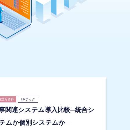
役立ち資料
HRテック
事関連システム導入比較─統合シ
テムか個別システムか─