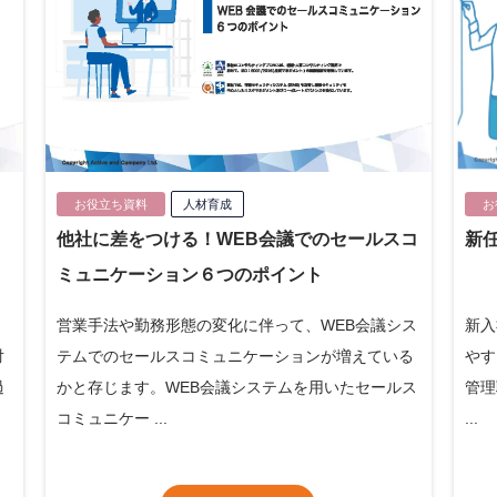
お役立ち資料
人材育成
お
う
他社に差をつける！WEB会議でのセールスコ
新
ミュニケーション６つのポイント
営業手法や勤務形態の変化に伴って、WEB会議シス
新入
対
テムでのセールスコミュニケーションが増えている
やす
過
かと存じます。WEB会議システムを用いたセールス
管理
コミュニケー ...
...