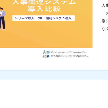
人
ー
別
な