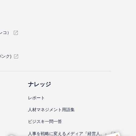
イレコ）
バンク)
ナレッジ
レポート
⼈材マネジメント⽤語集
ビジスキ⼀問⼀答
人事を戦略に変えるメディア『経営人。』