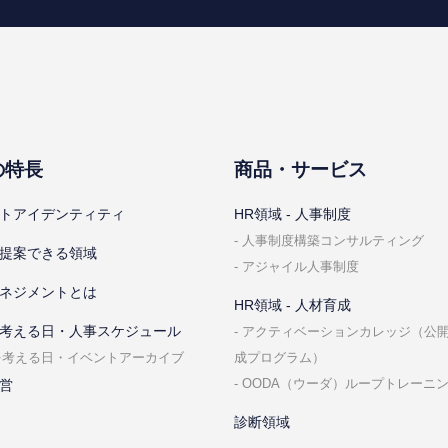
の特⻑
商品・サービス
トアイデンティティ
HR領域 - ⼈事制度
⼈事制度構築コンサルティング
提案できる領域
アジャイル⼈事制度
ネジメントとは
HR領域 - ⼈材育成
考える⽇・⼈事スケジュール
アクティベーションカレッジ（公
成プログラム）
を考える⽇・イベントアーカイブ
OODA（ウーダ）ループトレーニ
営
診断領域