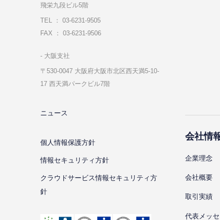
飛栄九段ビル5階
TEL ： 03-6231-9505
FAX ： 03-6231-9506
⼤阪⽀社
〒530-0047 ⼤阪府⼤阪市北区⻄天満5-10-
17 ⻄天満パークビル7階
ニュース
会社情
個⼈情報保護⽅針
企業理念
情報セキュリティ⽅針
会社概要
クラウドサービス情報セキュリティ方
針
取引実績
代表メッセ