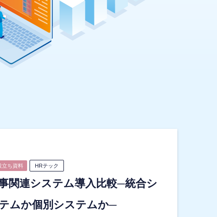
役立ち資料
HRテック
事関連システム導入比較─統合シ
テムか個別システムか─