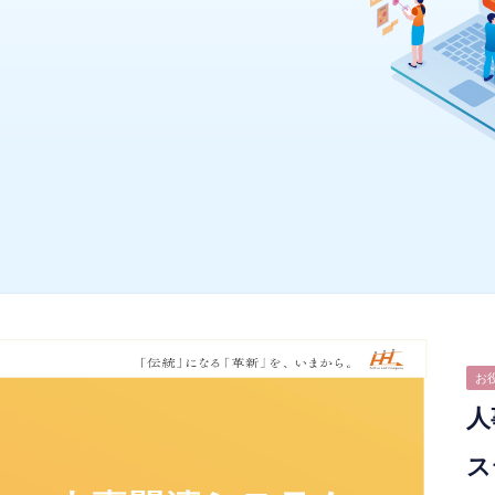
お
人
ス