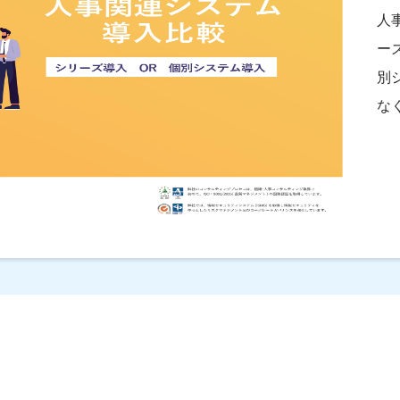
人
ー
別
な