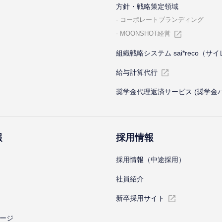
⽅針・戦略策定領域
コーポレートブランディング
MOONSHOT経営
組織戦略システム sai*reco（サ
給与計算代⾏
奨学金代理返済サービス (奨学金
報
採⽤情報
採⽤情報（中途採⽤）
社員紹介
新卒採⽤サイト
ージ