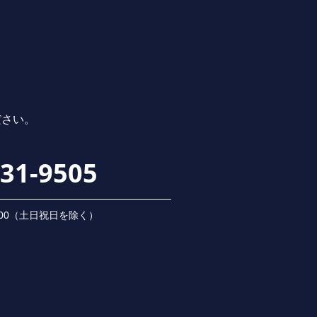
ださい。
231-9505
 18:00（⼟⽇祝⽇を除く）